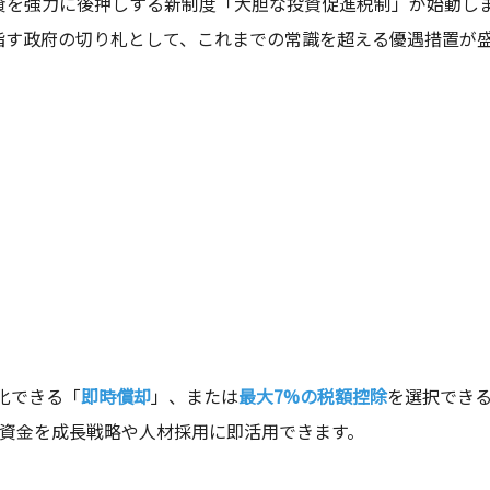
投資を強力に後押しする新制度「大胆な投資促進税制」が始動し
目指す政府の切り札として、これまでの常識を超える優遇措置が
化できる「
即時償却
」、または
最大7%の税額控除
を選択でき
た資金を成長戦略や人材採用に即活用できます。